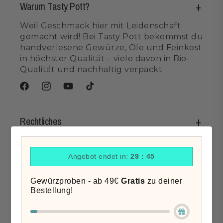
Warum Tasty Pott?
Weil Geschmack hier mit Leidenschaft
gemacht wird! Bei Tasty Pott bekommst du
handverlesene Gewürze, Öle und Feinkost
in höchster Qualität – viele davon in Bio-
Qualität und nachhaltig verpackt.
Facebook
Instagram
YouTube
TikTok
Rechtliches
Angebot endet in:
29 : 44
Informationen
Gewürzproben - ab 49€
Gratis
zu deiner
Bestellung!
Wir sind für dich da!